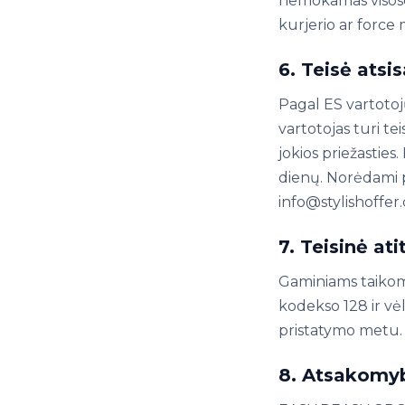
nemokamas visose
kurjerio ar force 
6. Teisė atsis
Pagal ES vartotojų
vartotojas turi t
jokios priežastie
dienų. Norėdami p
info@stylishoffer
7. Teisinė ati
Gaminiams taikoma 
kodekso 128 ir vėl
pristatymo metu.
8. Atsakomyb