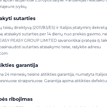
 aptarnaujamose Europos šalyse. Pardavėjas neatsako u
majeure įvykių.
akyti sutarties
 teisių direktyvą (2011/83/ES) ir Italijos įstatyminį dekre
eisę atsisakyti sutarties per 14 dienų nuo prekės gavimo
s. EASY PEASY GROUP LIMITED savanoriškai pratęsia šį laik
asinaudoti sutarties atsisakymo teise, rašykite adresu
.com .
tikties garantija
24 mėnesių teisinė atitikties garantija, numatyta Italijo
esniuose straipsniuose. Garantija apima atitikties defekt
ės ribojimas