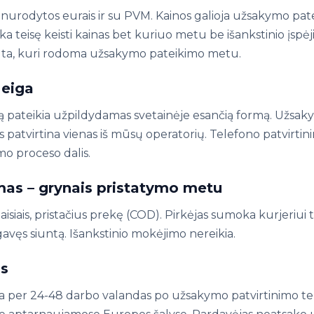
 nurodytos eurais ir su PVM. Kainos galioja užsakymo pa
ka teisę keisti kainas bet kuriuo metu be išankstinio įspėj
a ta, kuri rodoma užsakymo pateikimo metu.
 eiga
ą pateikia užpildydamas svetainėje esančią formą. Užsak
 patvirtina vienas iš mūsų operatorių. Telefono patvirtin
mo proceso dalis.
as – grynais pristatymo metu
isiais, pristačius prekę (COD). Pirkėjas sumoka kurjeriui ti
ęs siuntą. Išankstinio mokėjimo nereikia.
as
ta per 24-48 darbo valandas po užsakymo patvirtinimo te