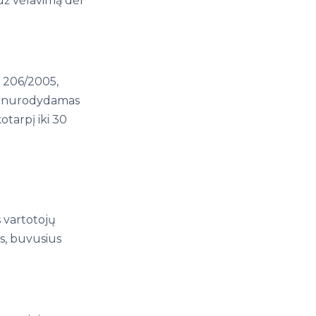
ž vėlavimą dėl
tą 206/2005,
, nenurodydamas
otarpį iki 30
s vartotojų
us, buvusius