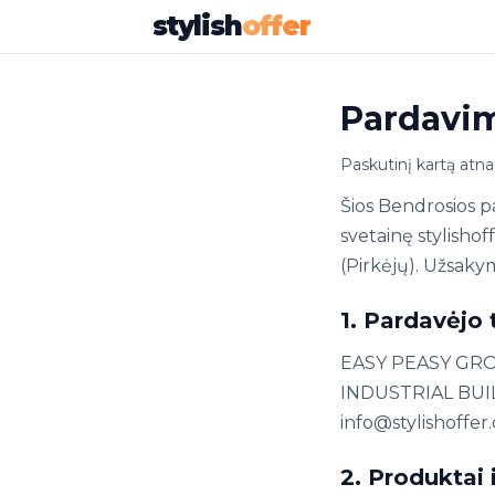
stylish
offer
Pardavim
Paskutinį kartą atna
Šios Bendrosios p
svetainę stylish
(Pirkėjų). Užsakym
1. Pardavėjo
EASY PEASY GROU
INDUSTRIAL BUILD
info@stylishoffer
2. Produktai 