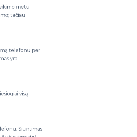
teikimo metu.
imo; tačiau
ymą telefonu per
imas yra
esiogiai visą
lefonu. Siuntimas