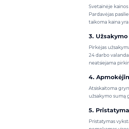
Svetainėje kainos
Pardavėjas pasilie
taikoma kaina yr
3. Užsakymo
Pirkėjas užsakym
24 darbo valandas
neatsiejama pirki
4. Apmokėjim
Atsiskaitoma gryna
užsakymo sumą gav
5. Pristatym
Pristatymas vyks