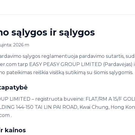
o sąlygos ir sąlygos
ujinta: 2026 m
ardavimo sąlygos reglamentuoja pardavimo sutartis, sud
offer.com tarp EASY PEASY GROUP LIMITED (Pardavėjas) i
o pateikimas reiškia visišką sutikimą su šiomis sąlygomis.
 tapatybė
P LIMITED – registruota buveinė: FLAT/RM A 15/F GO
ING 144-150 TAI LIN PAI ROAD, Kwai Chung, Hong Kong
.com .
ir kainos