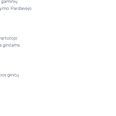
 gaminių
ikymo. Pardavėjo
vartotojo
ms ginčams
pos ginčų