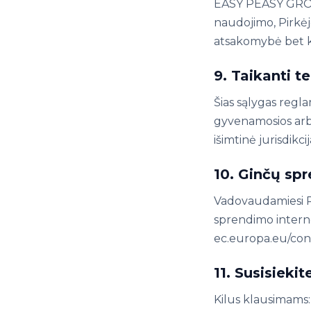
EASY PEASY GROUP
naudojimo, Pirkėj
atsakomybė bet k
9. Taikanti te
Šias sąlygas regl
gyvenamosios arba
išimtinė jurisdikci
10. Ginčų sp
Vadovaudamiesi R
sprendimo interne
ec.europa.eu/con
11. Susisiekit
Kilus klausimams: