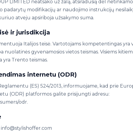
 LIMITED neatsako už žalą, atsiradusią dėl netinkamo
o padarytų modifikacijų ar naudojimo instrukcijų nesila
uriuo atveju apsiriboja užsakymo suma.
isė ir jurisdikcija
amentuoja Italijos teisė. Vartotojams kompetentingas yra 
 nuolatinės gyvenamosios vietos teismas. Visiems kitie
ja yra Trento teismas.
rendimas internetu (ODR)
eglamentu (ES) 524/2013, informuojame, kad prie Euro
tu (ODR) platformos galite prisijungti adresu:
sumers/odr.
e
 info@stylishoffer.com