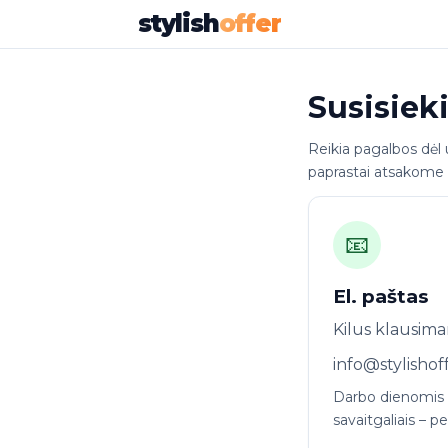
stylish
offer
Susisiek
Reikia pagalbos dėl
paprastai atsakome 
📧
El. paštas
Kilus klausima
info@stylishof
Darbo dienomis a
savaitgaliais – pe