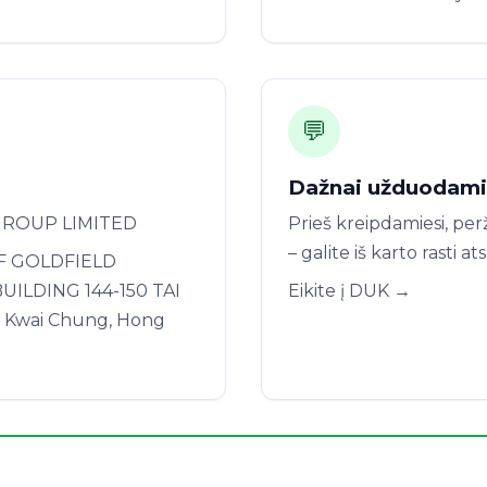
💬
Dažnai užduodami
GROUP LIMITED
Prieš kreipdamiesi, pe
– galite iš karto rasti a
/F GOLDFIELD
UILDING 144-150 TAI
Eikite į DUK →
, Kwai Chung, Hong