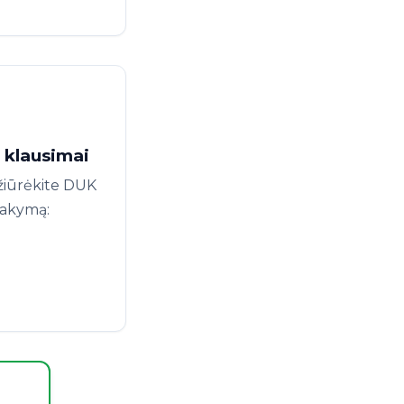
 klausimai
ržiūrėkite DUK
tsakymą: