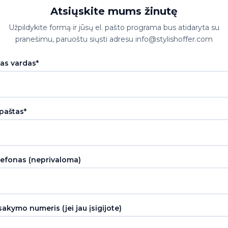
Atsiųskite mums žinutę
Užpildykite formą ir jūsų el. pašto programa bus atidaryta su
pranešimu, paruoštu siųsti adresu info@stylishoffer.com
sas vardas*
 paštas*
lefonas (neprivaloma)
akymo numeris (jei jau įsigijote)