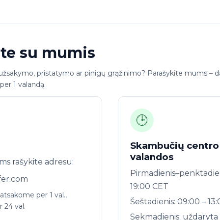
ite su mumis
 užsakymo, pristatymo ar pinigų grąžinimo? Parašykite mums – 
per 1 valandą.
🕒
Skambučių centro
valandos
ms rašykite adresu:
Pirmadienis–penktadien
fer.com
19:00 CET
tsakome per 1 val.,
Šeštadienis: 09:00 – 13
r 24 val.
Sekmadienis: uždaryta