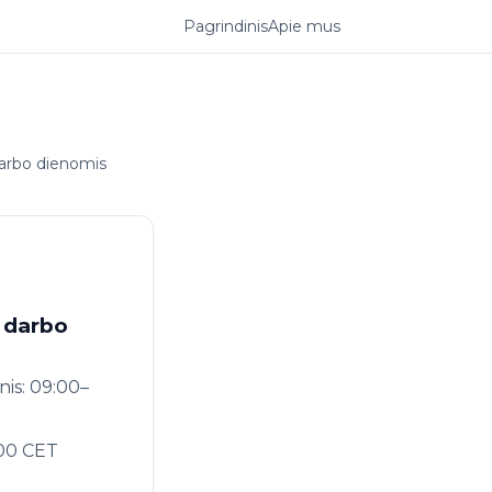
Pagrindinis
Apie mus
darbo dienomis
 darbo
is: 09:00–
:00 CET