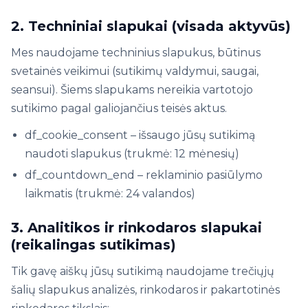
2. Techniniai slapukai (visada aktyvūs)
Mes naudojame techninius slapukus, būtinus
svetainės veikimui (sutikimų valdymui, saugai,
seansui). Šiems slapukams nereikia vartotojo
sutikimo pagal galiojančius teisės aktus.
df_cookie_consent – ​​išsaugo jūsų sutikimą
naudoti slapukus (trukmė: 12 mėnesių)
df_countdown_end – reklaminio pasiūlymo
laikmatis (trukmė: 24 valandos)
3. Analitikos ir rinkodaros slapukai
(reikalingas sutikimas)
Tik gavę aiškų jūsų sutikimą naudojame trečiųjų
šalių slapukus analizės, rinkodaros ir pakartotinės