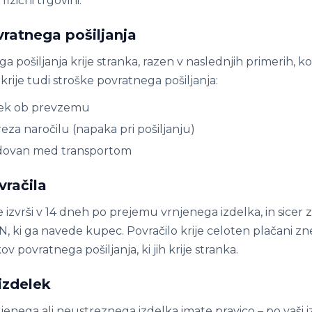
 fizični trgovini.
vratnega pošiljanja
a pošiljanja krije stranka, razen v naslednjih primerih,
ije tudi stroške povratnega pošiljanja:
lek ob prevzemu
eza naročilu (napaka pri pošiljanju)
dovan med transportom
vračila
e izvrši v 14 dneh po prejemu vrnjenega izdelka, in sicer
, ki ga navede kupec. Povračilo krije celoten plačani zn
v povratnega pošiljanja, ki jih krije stranka.
izdelek
enega ali neustreznega izdelka imate pravico – po vaši izb