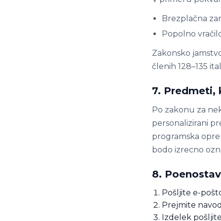
Brezplačna za
Popolno vračil
Zakonsko jamstvo
členih 128–135 it
7. Predmeti, 
Po zakonu za nek
personalizirani p
programska oprema
bodo izrecno ozna
8. Poenostav
Pošljite e-poš
Prejmite navodi
Izdelek pošljit