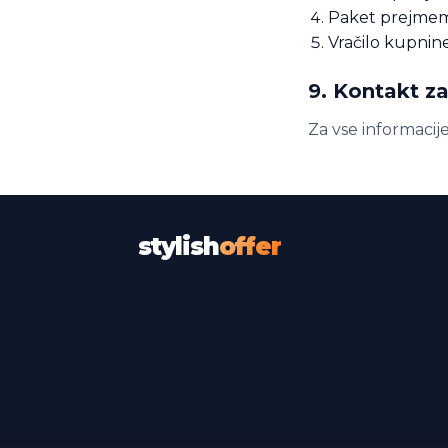
Paket prejmem
Vračilo kupnin
9. Kontakt za
Za vse informacije 
stylish
offer