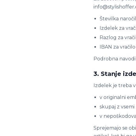
info@stylishoffer.
Številka naročil
Izdelek za vrač
Razlog za vrači
IBAN za vračilo
Podrobna navodila
3. Stanje izd
Izdelek je treba vr
v originalni em
skupaj z vsemi d
v nepoškodov
Sprejemajo se obi