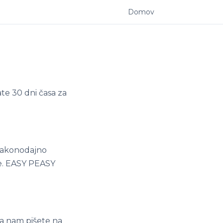
Domov
ate 30 dni časa za
 zakonodajno
be. EASY PEASY
da nam pišete na