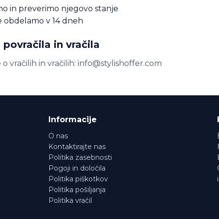
o in preverimo njegovo stanje
e obdelamo v 14 dneh
 povračila in vračila
o vračilih in vračilih: info@stylishoffer.com
Informacije
O nas
Kontaktirajte nas
Politika zasebnosti
Pogoji in določila
Politika piškotkov
Politika pošiljanja
Politika vračil