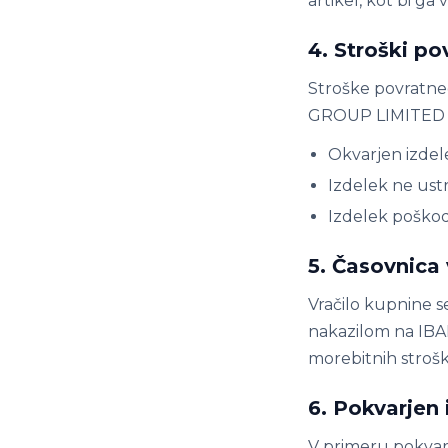
artikel, kot bi ga v
4. Stroški po
Stroške povratneg
GROUP LIMITED kr
Okvarjen izde
Izdelek ne ustr
Izdelek poško
5. Časovnica 
Vračilo kupnine s
nakazilom na IBAN
morebitnih stroško
6. Pokvarjen 
V primeru pokvarj