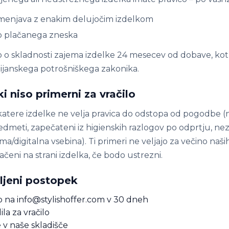
menjava z enakim delujočim izdelkom
o plačanega zneska
 o skladnosti zajema izdelke 24 mesecev od dobave, kot
alijanskega potrošniškega zakonika.
ki niso primerni za vračilo
atere izdelke ne velja pravica do odstopa od pogodbe (
redmeti, zapečateni iz higienskih razlogov po odprtju, n
/digitalna vsebina). Ti primeri ne veljajo za večino naši
čeni na strani izdelka, če bodo ustrezni.
ljeni postopek
to na info@stylishoffer.com v 30 dneh
la za vračilo
e v naše skladišče