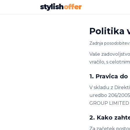
stylish
offer
Politika v
Zadnja posodobitev
Vaše zadovoljstvo 
vračilo, s celotn
1. Pravica d
V skladu z Direkt
uredbo 206/2005 
GROUP LIMITED pr
2. Kako zahte
Za začetek postop