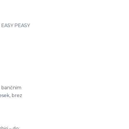
 ko EASY PEASY
 z bančnim
esek, brez
iri – do: