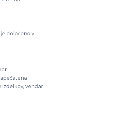
 je določeno v
npr.
ezapečatena
h izdelkov, vendar