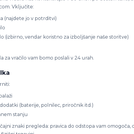
com. Vključite:
a (najdete jo v potrditvi)
ilo
lo (izbirno, vendar koristno za izboljšanje naše storitve)
 za vračilo vam bomo poslali v 24 urah.
elka
niti:
balaži
odatki (baterije, polnilec, priročnik itd.)
anem stanju
čajni znaki pregleda: pravica do odstopa vam omogoča, 