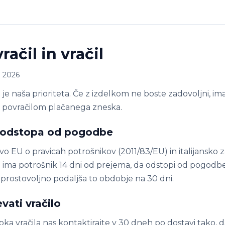
račil in vračil
: 2026
je naša prioriteta. Če z izdelkom ne boste zadovoljni, im
im povračilom plačanega zneska.
o odstopa od pogodbe
ivo EU o pravicah potrošnikov (2011/83/EU) in italijansko
ima potrošnik 14 dni od prejema, da odstopi od pogod
ostovoljno podaljša to obdobje na 30 dni.
vati vračilo
ka vračila nas kontaktirajte v 30 dneh po dostavi tako, 