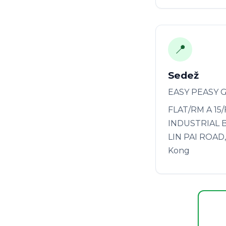
📍
Sedež
EASY PEASY 
FLAT/RM A 15
INDUSTRIAL B
LIN PAI ROAD
Kong