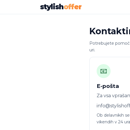
stylish
offer
Kontakti
Potrebujete pomoč pr
uri.
📧
E-pošta
Za vsa vprašanj
info@stylishof
Ob delavnikih se
vikendih v 24 ura