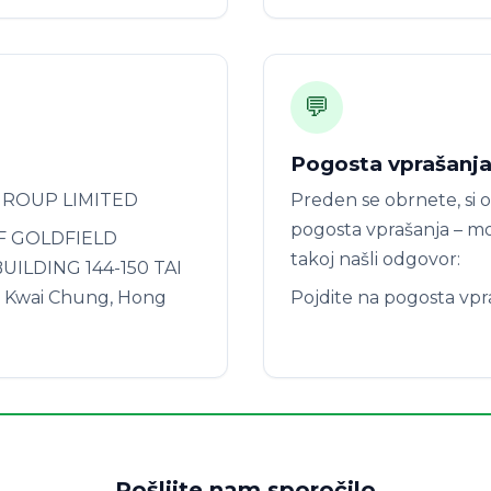
💬
Pogosta vprašanj
GROUP LIMITED
Preden se obrnete, si o
pogosta vprašanja – m
/F GOLDFIELD
takoj našli odgovor:
UILDING 144-150 TAI
, Kwai Chung, Hong
Pojdite na pogosta vp
Pošljite nam sporočilo