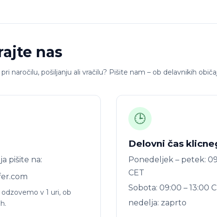
rajte nas
i naročilu, pošiljanju ali vračilu? Pišite nam – ob delavnikih obi
🕒
Delovni čas klicne
a pišite na:
Ponedeljek – petek: 09
CET
fer.com
Sobota: 09:00 – 13:00 
 odzovemo v 1 uri, ob
nedelja: zaprto
h.