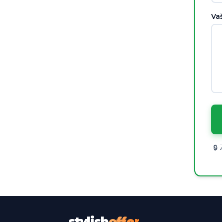
Vaš
🔒
stylish
offer