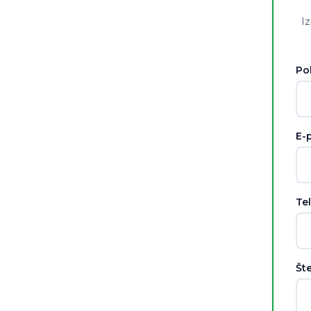
Iz
Po
E-p
Te
Šte