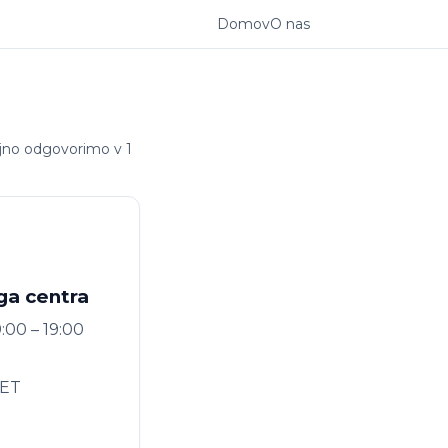
Domov
O nas
čajno odgovorimo v 1
ga centra
:00 – 19:00
CET