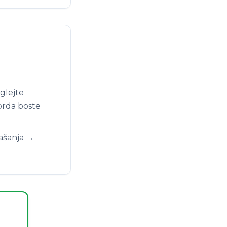
a
glejte
orda boste
rašanja →