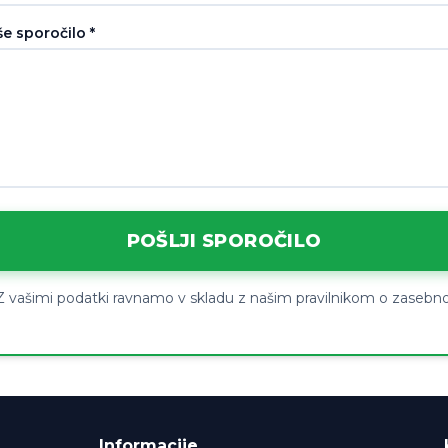
e sporočilo *
POŠLJI SPOROČILO
 Z vašimi podatki ravnamo v skladu z našim pravilnikom o zasebno
Informacije