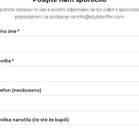
polnite obrazec in vaš e-poštni odjemalec se bo odprl s sporočil
pripravljenim za pošiljanje na info@stylishoffer.com
lno ime *
ošta *
lefon (neobvezno)
vilka naročila (če ste že kupili)