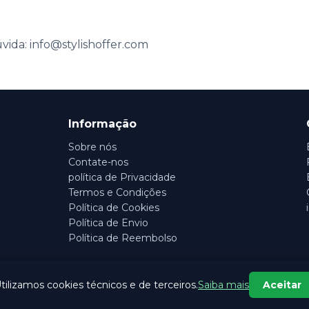
vida: info@stylishoffer.com
Informação
Sobre nós
Contate-nos
política de Privacidade
Termos e Condições
Política de Cookies
Política de Envio
Política de Reembolso
tilizamos cookies técnicos e de terceiros.
Saiba mais
Aceitar
©
2026
EASY PEASY GROUP LIMITED
— All rights reserved.