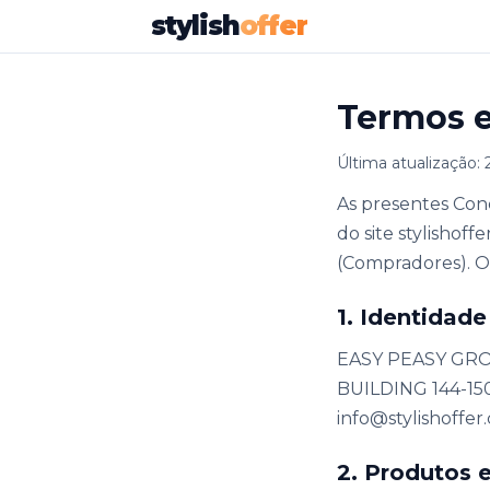
stylish
offer
Termos e
Última atualização:
As presentes Con
do site stylisho
(Compradores). O 
1. Identidad
EASY PEASY GROU
BUILDING 144-150
info@stylishoffer
2. Produtos 