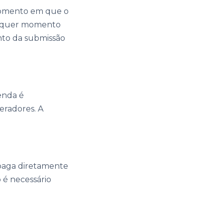
 momento em que o
ualquer momento
nto da submissão
enda é
eradores. A
 paga diretamente
 é necessário