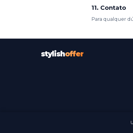
11. Contato
Para qualquer dú
stylish
offer
U