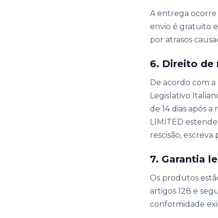
A entrega ocorre 
envio é gratuito 
por atrasos causa
6. Direito de 
De acordo com a 
Legislativo Itali
de 14 dias após 
LIMITED estende v
rescisão, escreva 
7. Garantia 
Os produtos estã
artigos 128 e seg
conformidade ex