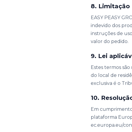
8. Limitação
EASY PEASY GROU
indevido dos prod
instruções de uso
valor do pedido.
9. Lei aplicáv
Estes termos são 
do local de residê
exclusiva é o Tri
10. Resoluçã
Em cumprimento 
plataforma Europ
ec.europa.eu/con