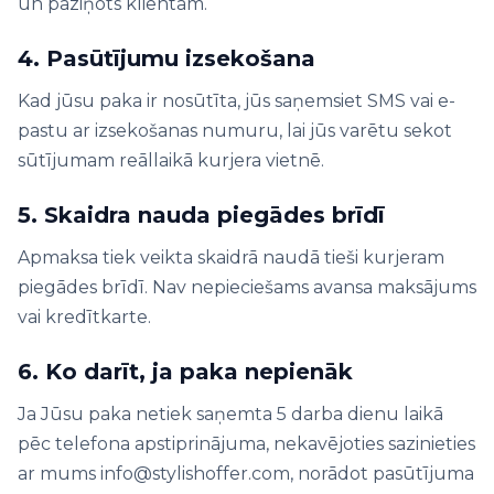
un paziņots klientam.
4. Pasūtījumu izsekošana
Kad jūsu paka ir nosūtīta, jūs saņemsiet SMS vai e-
pastu ar izsekošanas numuru, lai jūs varētu sekot
sūtījumam reāllaikā kurjera vietnē.
5. Skaidra nauda piegādes brīdī
Apmaksa tiek veikta skaidrā naudā tieši kurjeram
piegādes brīdī. Nav nepieciešams avansa maksājums
vai kredītkarte.
6. Ko darīt, ja paka nepienāk
Ja Jūsu paka netiek saņemta 5 darba dienu laikā
pēc telefona apstiprinājuma, nekavējoties sazinieties
ar mums info@stylishoffer.com, norādot pasūtījuma