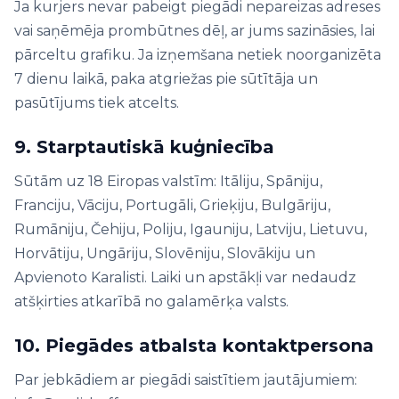
Ja kurjers nevar pabeigt piegādi nepareizas adreses
vai saņēmēja prombūtnes dēļ, ar jums sazināsies, lai
pārceltu grafiku. Ja izņemšana netiek noorganizēta
7 dienu laikā, paka atgriežas pie sūtītāja un
pasūtījums tiek atcelts.
9. Starptautiskā kuģniecība
Sūtām uz 18 Eiropas valstīm: Itāliju, Spāniju,
Franciju, Vāciju, Portugāli, Grieķiju, Bulgāriju,
Rumāniju, Čehiju, Poliju, Igauniju, Latviju, Lietuvu,
Horvātiju, Ungāriju, Slovēniju, Slovākiju un
Apvienoto Karalisti. Laiki un apstākļi var nedaudz
atšķirties atkarībā no galamērķa valsts.
10. Piegādes atbalsta kontaktpersona
Par jebkādiem ar piegādi saistītiem jautājumiem: