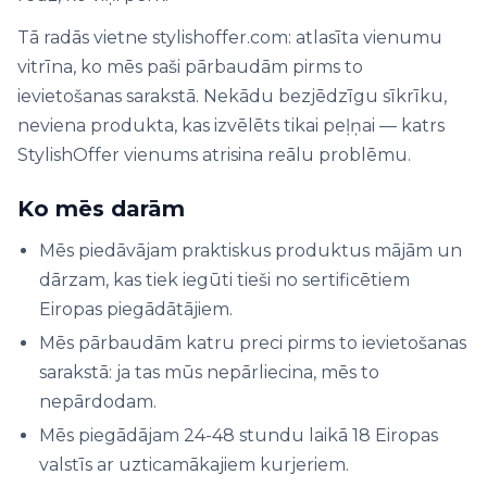
Tā radās vietne stylishoffer.com: atlasīta vienumu
vitrīna, ko mēs paši pārbaudām pirms to
ievietošanas sarakstā. Nekādu bezjēdzīgu sīkrīku,
neviena produkta, kas izvēlēts tikai peļņai — katrs
StylishOffer vienums atrisina reālu problēmu.
Ko mēs darām
Mēs piedāvājam praktiskus produktus mājām un
dārzam, kas tiek iegūti tieši no sertificētiem
Eiropas piegādātājiem.
Mēs pārbaudām katru preci pirms to ievietošanas
sarakstā: ja tas mūs nepārliecina, mēs to
nepārdodam.
Mēs piegādājam 24-48 stundu laikā 18 Eiropas
valstīs ar uzticamākajiem kurjeriem.