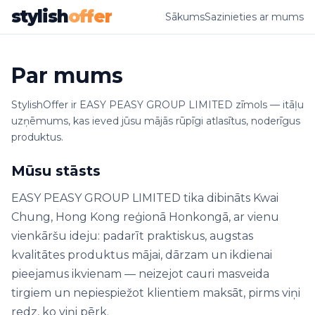
stylish
offer
Sākums
Sazinieties ar mums
Par mums
StylishOffer ir EASY PEASY GROUP LIMITED zīmols — itāļu
uzņēmums, kas ieved jūsu mājās rūpīgi atlasītus, noderīgus
produktus.
Mūsu stāsts
EASY PEASY GROUP LIMITED tika dibināts Kwai
Chung, Hong Kong reģionā Honkongā, ar vienu
vienkāršu ideju: padarīt praktiskus, augstas
kvalitātes produktus mājai, dārzam un ikdienai
pieejamus ikvienam — neizejot cauri masveida
tirgiem un nepiespiežot klientiem maksāt, pirms viņi
redz, ko viņi pērk.