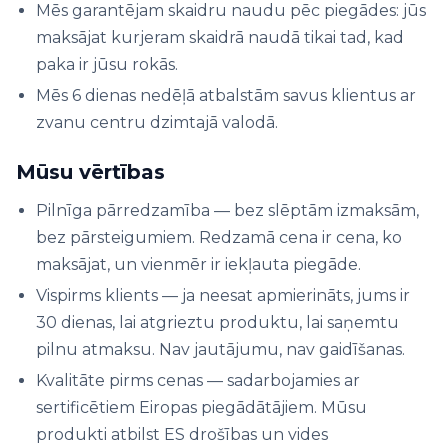
Mēs garantējam skaidru naudu pēc piegādes: jūs
maksājat kurjeram skaidrā naudā tikai tad, kad
paka ir jūsu rokās.
Mēs 6 dienas nedēļā atbalstām savus klientus ar
zvanu centru dzimtajā valodā.
Mūsu vērtības
Pilnīga pārredzamība — bez slēptām izmaksām,
bez pārsteigumiem. Redzamā cena ir cena, ko
maksājat, un vienmēr ir iekļauta piegāde.
Vispirms klients — ja neesat apmierināts, jums ir
30 dienas, lai atgrieztu produktu, lai saņemtu
pilnu atmaksu. Nav jautājumu, nav gaidīšanas.
Kvalitāte pirms cenas — sadarbojamies ar
sertificētiem Eiropas piegādātājiem. Mūsu
produkti atbilst ES drošības un vides