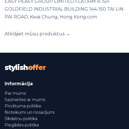
EASY PEASY GROUP LIMITED FLAT/RM A 15/F
GOLDFIELD INDUSTRIAL BUILDING 144-150 TAI LIN
PAI ROAD, Kwai Chung, Hong Kong.com
Atklājiet mūsu produktus →
stylish
offer
Informācija
Par mums
Sazinieties ar mums
Privātuma politika
Noteikumi un nosacījumi
Sīkdatņu politika
Piegādes politika