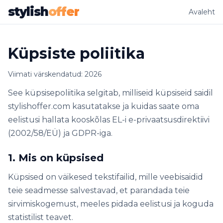
stylish
offer
Avaleht
Küpsiste poliitika
Viimati värskendatud: 2026
See küpsisepoliitika selgitab, milliseid küpsiseid saidil
stylishoffer.com kasutatakse ja kuidas saate oma
eelistusi hallata kooskõlas EL-i e-privaatsusdirektiivi
(2002/58/EÜ) ja GDPR-iga.
1. Mis on küpsised
Küpsised on väikesed tekstifailid, mille veebisaidid
teie seadmesse salvestavad, et parandada teie
sirvimiskogemust, meeles pidada eelistusi ja koguda
statistilist teavet.