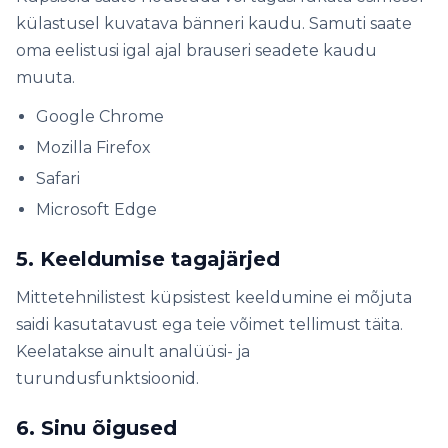
külastusel kuvatava bänneri kaudu. Samuti saate
oma eelistusi igal ajal brauseri seadete kaudu
muuta.
Google Chrome
Mozilla Firefox
Safari
Microsoft Edge
5. Keeldumise tagajärjed
Mittetehnilistest küpsistest keeldumine ei mõjuta
saidi kasutatavust ega teie võimet tellimust täita.
Keelatakse ainult analüüsi- ja
turundusfunktsioonid.
6. Sinu õigused