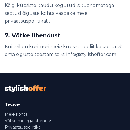
Kõigi küpsiste kaudu kogutud isikuandmetega
seotud õiguste kohta vaadake meie
privaatsuspoliitikat .
7. Võtke ühendust
Kui teil on küsimusi meie küpsiste poliitika kohta või
oma õiguste teostamiseks: info@stylishoffer.com
stylish
offer
Teave
Meie kohta
Võtke meiega ühendust
Privaatsuspoliitika