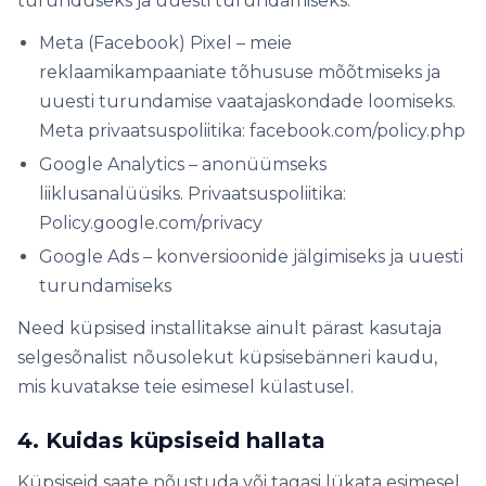
turunduseks ja uuesti turundamiseks:
Meta (Facebook) Pixel – meie
reklaamikampaaniate tõhususe mõõtmiseks ja
uuesti turundamise vaatajaskondade loomiseks.
Meta privaatsuspoliitika: facebook.com/policy.php
Google Analytics – anonüümseks
liiklusanalüüsiks. Privaatsuspoliitika:
Policy.google.com/privacy
Google Ads – konversioonide jälgimiseks ja uuesti
turundamiseks
Need küpsised installitakse ainult pärast kasutaja
selgesõnalist nõusolekut küpsisebänneri kaudu,
mis kuvatakse teie esimesel külastusel.
4. Kuidas küpsiseid hallata
Küpsiseid saate nõustuda või tagasi lükata esimesel