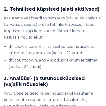
2. Tehnilised küpsised (alati aktiivsed)
Kasutame veebisaidi toimimiseks (nõusolekuhaldus,
turvalisus, seanss) olulisi tehnilisi küpsiseid. Need
küpsised ei vaja kehtivate määruste kohaselt
kasutaja nõusolekut.
df_cookie_consent – ​​salvestab teie nõusoleku
küpsiste kasutamiseks (kestus: 12 kuud)
df_countdown_end – sooduspakkumise taimer
(kestus: 24 tundi)
3. Analüüsi- ja turundusküpsised
(vajalik nõusolek)
Ainult teie selgesõnalisel nõusolekul kasutame
kolmandate osapoolte küpsiseid analüüsiks,