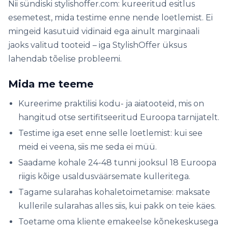
Nii sündiski stylishoffer.com: kureeritud esitlus
esemetest, mida testime enne nende loetlemist. Ei
mingeid kasutuid vidinaid ega ainult marginaali
jaoks valitud tooteid – iga StylishOffer üksus
lahendab tõelise probleemi.
Mida me teeme
Kureerime praktilisi kodu- ja aiatooteid, mis on
hangitud otse sertifitseeritud Euroopa tarnijatelt.
Testime iga eset enne selle loetlemist: kui see
meid ei veena, siis me seda ei müü.
Saadame kohale 24-48 tunni jooksul 18 Euroopa
riigis kõige usaldusväärsemate kulleritega.
Tagame sularahas kohaletoimetamise: maksate
kullerile sularahas alles siis, kui pakk on teie käes.
Toetame oma kliente emakeelse kõnekeskusega