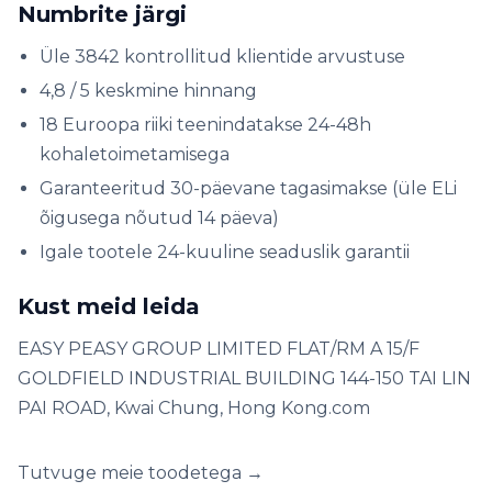
Numbrite järgi
Üle 3842 kontrollitud klientide arvustuse
4,8 / 5 keskmine hinnang
18 Euroopa riiki teenindatakse 24-48h
kohaletoimetamisega
Garanteeritud 30-päevane tagasimakse (üle ELi
õigusega nõutud 14 päeva)
Igale tootele 24-kuuline seaduslik garantii
Kust meid leida
EASY PEASY GROUP LIMITED FLAT/RM A 15/F
GOLDFIELD INDUSTRIAL BUILDING 144-150 TAI LIN
PAI ROAD, Kwai Chung, Hong Kong.com
Tutvuge meie toodetega →