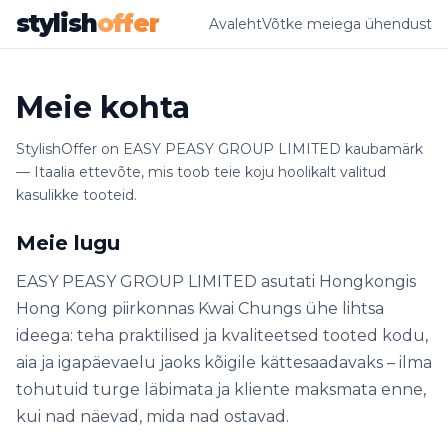
stylish
offer
Avaleht
Võtke meiega ühendust
Meie kohta
StylishOffer on EASY PEASY GROUP LIMITED kaubamärk
— Itaalia ettevõte, mis toob teie koju hoolikalt valitud
kasulikke tooteid.
Meie lugu
EASY PEASY GROUP LIMITED asutati Hongkongis
Hong Kong piirkonnas Kwai Chungs ühe lihtsa
ideega: teha praktilised ja kvaliteetsed tooted kodu,
aia ja igapäevaelu jaoks kõigile kättesaadavaks – ilma
tohutuid turge läbimata ja kliente maksmata enne,
kui nad näevad, mida nad ostavad.