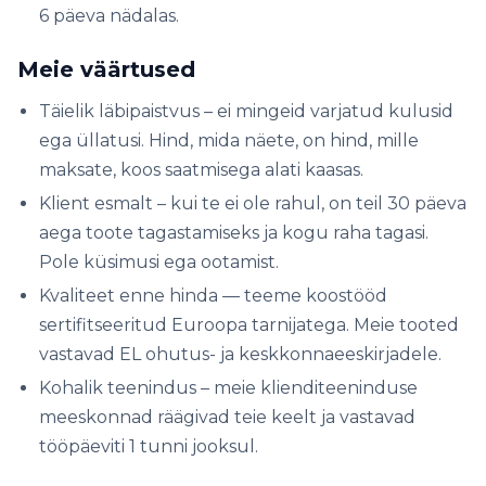
6 päeva nädalas.
Meie väärtused
Täielik läbipaistvus – ei mingeid varjatud kulusid
ega üllatusi. Hind, mida näete, on hind, mille
maksate, koos saatmisega alati kaasas.
Klient esmalt – kui te ei ole rahul, on teil 30 päeva
aega toote tagastamiseks ja kogu raha tagasi.
Pole küsimusi ega ootamist.
Kvaliteet enne hinda — teeme koostööd
sertifitseeritud Euroopa tarnijatega. Meie tooted
vastavad EL ohutus- ja keskkonnaeeskirjadele.
Kohalik teenindus – meie klienditeeninduse
meeskonnad räägivad teie keelt ja vastavad
tööpäeviti 1 tunni jooksul.