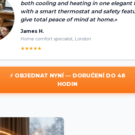
both cooling and heating in one elegant
with a smart thermostat and safety featu
give total peace of mind at home.»
James H.
Home comfort specialist, London
★★★★★
⚡ OBJEDNAT NYNÍ — DORUČENÍ DO 48
HODIN