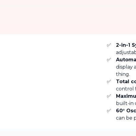
2-in-1 
adjusta
Automa
display 
thing.
Total c
control
Maximu
built-in
60° Osc
can be 