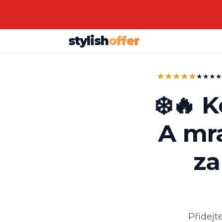
stylish
offer
★★★★★
★★★★★ 4
❄️🔥 
A mr
za
Přidej