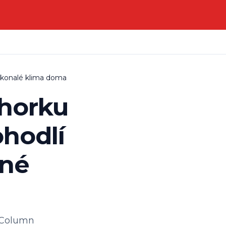
dokonalé klima doma
 horku
hodlí
ené
 Column