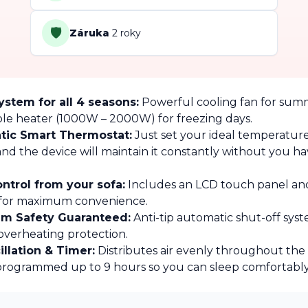
🛡️
Záruka
2 roky
System for all 4 seasons:
Powerful cooling fan for sum
ble heater (1000W – 2000W) for freezing days.
tic Smart Thermostat:
Just set your ideal temperatur
and the device will maintain it constantly without you ha
ontrol from your sofa:
Includes an LCD touch panel an
 for maximum convenience.
m Safety Guaranteed:
Anti-tip automatic shut-off sys
 overheating protection.
illation & Timer:
Distributes air evenly throughout th
programmed up to 9 hours so you can sleep comfortably