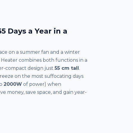
5 Days a Year in a
ce on a summer fan and a winter
eater combines both functions in a
er-compact design just
55 cm tall
.
reeze on the most suffocating days
to
2000W
of power) when
ve money, save space, and gain year-