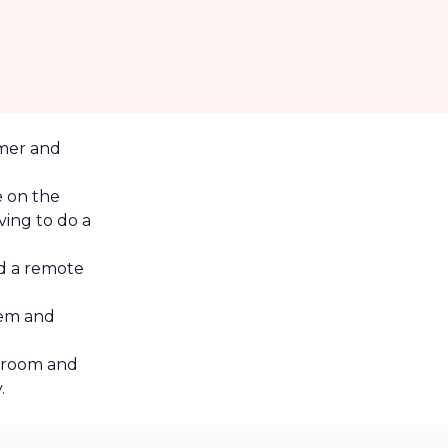
mer and
e on the
ving to do a
d a remote
tem and
e room and
.