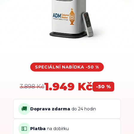
SPECIÁLNÍ NABÍDKA -50 %
1.949 Kč
3.898 Kč
-50 %
🚚
Doprava zdarma
do 24 hodin
💵
Platba
na dobírku