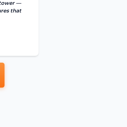
 tower —
res that