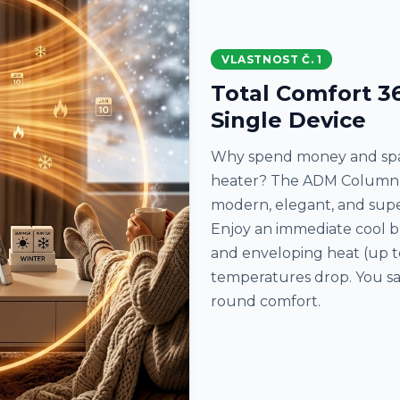
VLASTNOST Č. 1
Total Comfort 36
Single Device
Why spend money and spa
heater? The ADM Column H
modern, elegant, and sup
Enjoy an immediate cool b
and enveloping heat (up 
temperatures drop. You sa
round comfort.