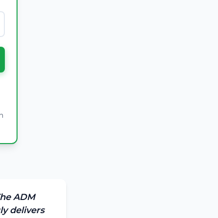
n
 The ADM
ly delivers