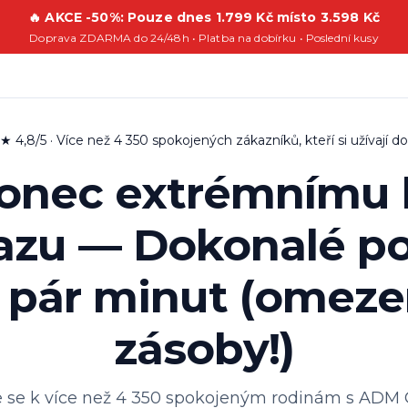
🔥 AKCE -50%: Pouze dnes 1.799 Kč místo 3.598 Kč
Doprava ZDARMA do 24/48h • Platba na dobírku • Poslední kusy
,8/5 · Více než 4 350 spokojených zákazníků, kteří si užívají 
Konec extrémnímu
azu — Dokonalé po
 pár minut (omez
zásoby!)
te se k více než 4 350 spokojeným rodinám s ADM